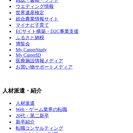
雑誌・書籍・ソフト
ウエディング情報
世界遺産検定
総合農業情報サイト
マイナビ子育て
ECサイト構築・D2C事業支援
ふるさと納税
博覧会
My CareerStudy
My CareerID
医療施設情報メディア
お買い物サポートメディア
人材派遣・紹介
人材派遣
Web・ゲーム業界の転職
20代・第二新卒
新卒紹介
転職コンサルティング