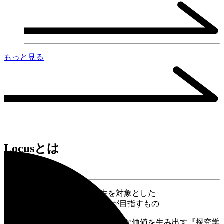
もっと見る
Locusとは
About
進学・就職を検討する高校生を対象とした
探究学習プログラム「Locus」が目指すもの
地域の課題に向き合うことで
新たな価値を生み出す
『探究学