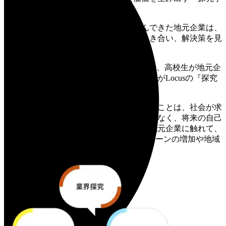
習プログラム』
地域に貢献し、地域の人々とともに
歩んできた地元企業は、
日々の業務の中で、
さまざまな課題に向き合い、
解決策を見
出し続けています。
そんなプロの課題解決の“現場”に直に触れ、
高校生が地元企
業の力を借りて、
同じ課題に取り組めるのが
Locusの『探究
学習プログラム』。
高校生が地域・業界・企業の
「今」を学ぶことは、
社会が求
める「課題特定・解決力」を
伸ばすだけでなく、将来の自己
実現について
考えるきっかけになります
地元企業に触れて、
地域への誇りや関心を高めることで、
Uターンの増加や地域
創生にも
つなげていきます。